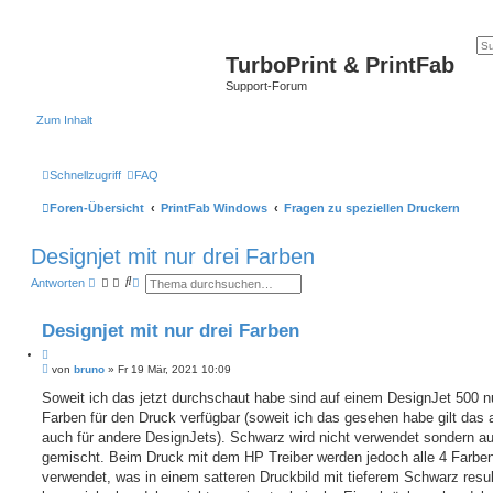
TurboPrint & PrintFab
Support-Forum
Zum Inhalt
Schnellzugriff
FAQ
Foren-Übersicht
PrintFab Windows
Fragen zu speziellen Druckern
Designjet mit nur drei Farben
S
E
Antworten
u
r
c
w
h
e
Designjet mit nur drei Farben
e
i
t
Z
e
B
i
von
bruno
»
Fr 19 Mär, 2021 10:09
r
e
t
t
i
Soweit ich das jetzt durchschaut habe sind auf einem DesignJet 500 nu
e
i
t
S
Farben für den Druck verfügbar (soweit ich das gesehen habe gilt das 
e
r
u
r
a
auch für andere DesignJets). Schwarz wird nicht verwendet sondern 
c
e
g
h
gemischt. Beim Druck mit dem HP Treiber werden jedoch alle 4 Farbe
n
e
verwendet, was in einem satteren Druckbild mit tieferem Schwarz resul